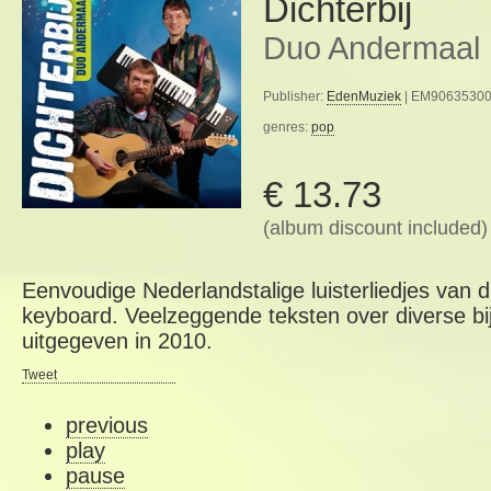
Dichterbij
Duo Andermaal
Publisher:
EdenMuziek
| EM906353000
genres:
pop
€ 13.73
(album discount included)
Eenvoudige Nederlandstalige luisterliedjes van 
keyboard. Veelzeggende teksten over diverse b
uitgegeven in 2010.
Tweet
previous
play
pause