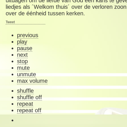
uitdagen om de liefde van God een kans te gev
liedjes als ´Welkom thuis´ over de verloren zoon
over de éénheid tussen kerken.
Tweet
previous
play
pause
next
stop
mute
unmute
max volume
shuffle
shuffle off
repeat
repeat off