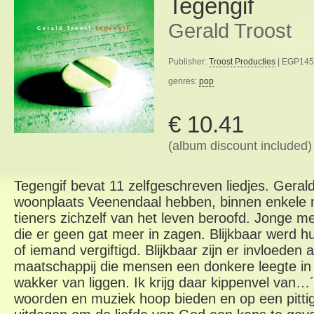
Tegengif
Gerald Troost
Publisher:
Troost Producties
| EGP145 
genres:
pop
€ 10.41
(album discount included)
Tegengif bevat 11 zelfgeschreven liedjes. Gerald 
woonplaats Veenendaal hebben, binnen enkele m
tieners zichzelf van het leven beroofd. Jonge m
die er geen gat meer in zagen. Blijkbaar werd hu
of iemand vergiftigd. Blijkbaar zijn er invloeden
maatschappij die mensen een donkere leegte in w
wakker van liggen. Ik krijg daar kippenvel van…
woorden en muziek hoop bieden en op een pitti