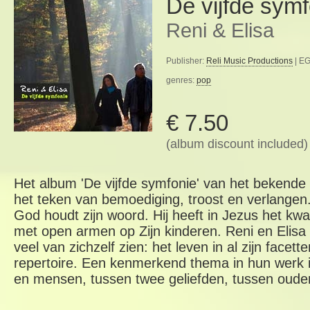
De vijfde symf
Reni & Elisa
Publisher:
Reli Music Productions
| EG
genres:
pop
€ 7.50
(album discount included)
Het album 'De vijfde symfonie' van het bekende 
het teken van bemoediging, troost en verlangen
God houdt zijn woord. Hij heeft in Jezus het k
met open armen op Zijn kinderen. Reni en Elisa
veel van zichzelf zien: het leven in al zijn facet
repertoire. Een kenmerkend thema in hun werk is
en mensen, tussen twee geliefden, tussen ouder