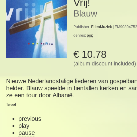
Vrij!
Blauw
Publisher:
EdenMuziek
| EM908047523
genres:
pop
€ 10.78
(album discount included)
Nieuwe Nederlandstalige liederen van gospelban
helder. Blauw speelde in tientallen kerken en
ze een tour door Albanië.
Tweet
previous
play
pause