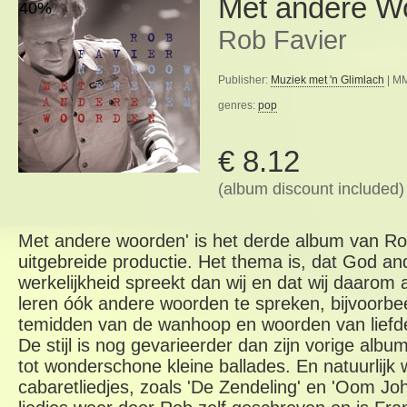
Met andere W
40%
Rob Favier
Publisher:
Muziek met 'n Glimlach
| MM
genres:
pop
€ 8.12
(album discount included)
Met andere woorden' is het derde album van Ro
uitgebreide productie. Het thema is, dat God 
werkelijkheid spreekt dan wij en dat wij daaro
leren óók andere woorden te spreken, bijvoorb
temidden van de wanhoop en woorden van liefd
De stijl is nog gevarieerder dan zijn vorige alb
tot wonderschone kleine ballades. En natuurlijk
cabaretliedjes, zoals 'De Zendeling' en 'Oom Johnn