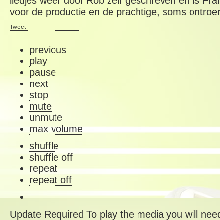
liedjes weer door Rob zelf geschreven en is Fra
voor de productie en de prachtige, soms ontro
Tweet
previous
play
pause
next
stop
mute
unmute
max volume
shuffle
shuffle off
repeat
repeat off
Update Required
To play the media you will need