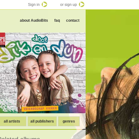
Sign in
or sign up
about AudioBits
faq
contact
all artists
all publishers
genres