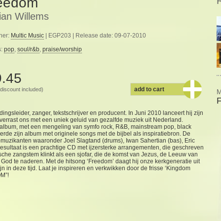
eedom
ian Willems
her:
Multic Music
| EGP203 | Release date: 09-07-2010
s:
pop
,
soul/r&b
,
praise/worship
9.45
add to cart
discount included)
M
F
sleider, zanger, tekstschrijver en producent. In Juni 2010 lanceert hij zijn
rrast ons met een uniek geluid van gezalfde muziek uit Nederland.
l album, met een mengeling van symfo rock, R&B, mainstream pop, black
rde zijn album met originele songs met de bijbel als inspiratiebron. De
zikanten waaronder Joel Slagtand (drums), Iwan Sahertian (bas), Eric
resultaat is een prachtige CD met ijzersterke arrangementen, die geschreven
sche zangstem klinkt als een sjofar, die de komst van Jezus, de Leeuw van
 God te naderen. Met de hitsong ‘Freedom’ daagt hij onze kerkgeneratie uit
jn in deze tijd. Laat je inspireren en verkwikken door de frisse ‘Kingdom
OM”!