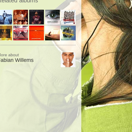
Related albums
ore about
abian Willems