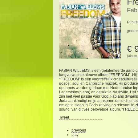
Fr
Fab
Publis
genre
€ 
(album 
FABIAN WILLEMS is een getalenteerde aanbidding
langverwachte nieuwe album “FREEDOM”. Hij ve
“FREEDOM” is een voortreffelijk crossculturee
gospel, soul en Caribische muziek. Hij producee
opnames werden gedaan met Nederlandse topmu
Lagerström(piano) en gemixt in Nashville. Het 
zijn met veel passie voor God. Fabians dynami
Juda aankondigt en je aanspoort om dichter tot
om op te staan in Gods zalving en relevant te zi
sound’ van dit veelbelovende album, “FREED
Tweet
previous
play