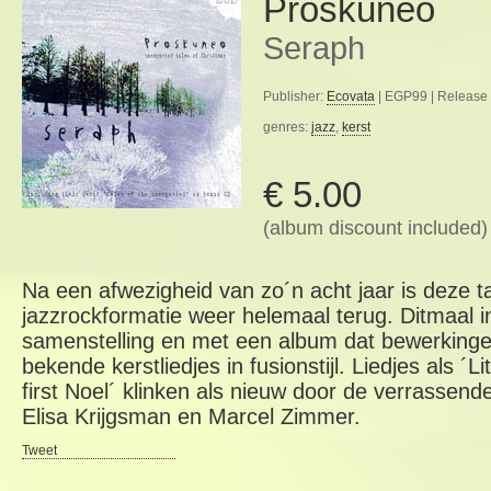
Proskuneo
Seraph
Publisher:
Ecovata
| EGP99 | Release 
genres:
jazz
,
kerst
€ 5.00
(album discount included)
Na een afwezigheid van zo´n acht jaar is deze t
jazzrockformatie weer helemaal terug. Ditmaal in
samenstelling en met een album dat bewerkinge
bekende kerstliedjes in fusionstijl. Liedjes als ´
first Noel´ klinken als nieuw door de verrassen
Elisa Krijgsman en Marcel Zimmer.
Tweet