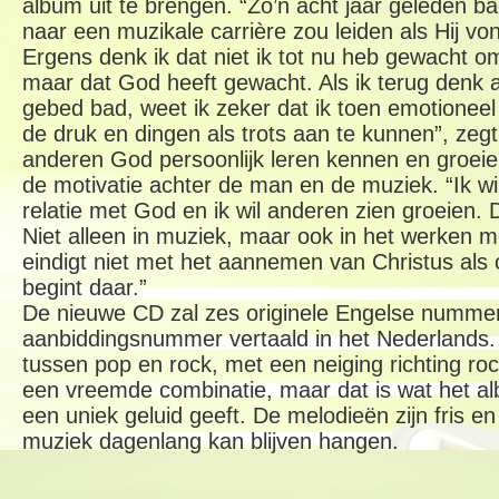
album uit te brengen. “Zo’n acht jaar geleden b
naar een muzikale carrière zou leiden als Hij von
Ergens denk ik dat niet ik tot nu heb gewacht om
maar dat God heeft gewacht. Als ik terug denk aa
gebed bad, weet ik zeker dat ik toen emotionee
de druk en dingen als trots aan te kunnen”, zegt
anderen God persoonlijk leren kennen en groeie
de motivatie achter de man en de muziek. “Ik wil
relatie met God en ik wil anderen zien groeien.
Niet alleen in muziek, maar ook in het werken m
eindigt niet met het aannemen van Christus als
begint daar.”
De nieuwe CD zal zes originele Engelse numme
aanbiddingsnummer vertaald in het Nederlands. D
tussen pop en rock, met een neiging richting roc
een vreemde combinatie, maar dat is wat het a
een uniek geluid geeft. De melodieën zijn fris 
muziek dagenlang kan blijven hangen.