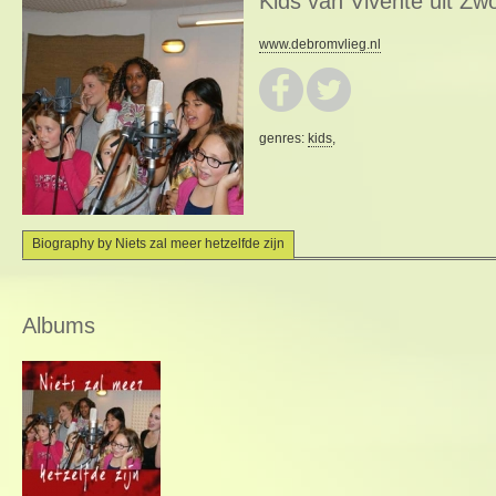
Kids van Vivente uit Zwo
www.debromvlieg.nl
genres:
kids
,
Biography by Niets zal meer hetzelfde zijn
Albums