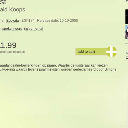
st
ald Koops
her:
Ecovata
| EGP174 | Release date: 10-10-2008
s:
spoken word
,
instrumental
11.99
add to cart
discount included)
M
aantal psalm-bewerkingen op piano. Waarbij de luisteraar kan kiezen
n uitvoering waarbij tevens psalmteksten worden gedeclameerd door Simone