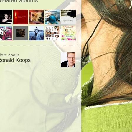
Related albums
ore about
Ronald Koops