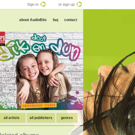
Sign in
or sign up
about AudioBits
faq
contact
all artists
all publishers
genres