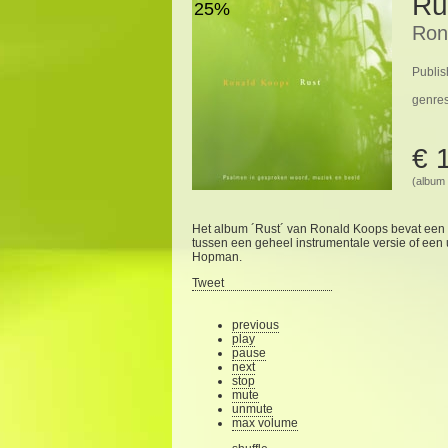
Ru
25%
Ron
Publis
genre
€ 
(album 
Het album ´Rust´ van Ronald Koops bevat een 
tussen een geheel instrumentale versie of ee
Hopman.
Tweet
previous
play
pause
next
stop
mute
unmute
max volume