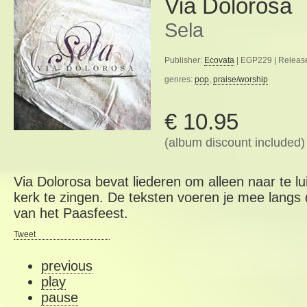
Via Dolorosa
Sela
Publisher:
Ecovata
| EGP229 | Releas
genres:
pop
,
praise/worship
€ 10.95
(album discount included)
Via Dolorosa bevat liederen om alleen naar te l
kerk te zingen. De teksten voeren je mee langs
van het Paasfeest.
Tweet
previous
play
pause