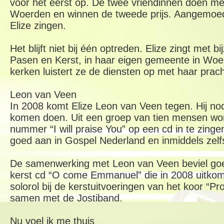
voor het eerst op. De twee vriendinnen doen me
Woerden en winnen de tweede prijs. Aangemoedig
Elize zingen.
Het blijft niet bij één optreden. Elize zingt met b
Pasen en Kerst, in haar eigen gemeente in Woe
kerken luistert ze de diensten op met haar prac
Leon van Veen
In 2008 komt Elize Leon van Veen tegen. Hij nodi
komen doen. Uit een groep van tien mensen wo
nummer “I will praise You” op een cd in te zinge
goed aan in Gospel Nederland en inmiddels zelfs
De samenwerking met Leon van Veen beviel goe
kerst cd “O come Emmanuel” die in 2008 uitkomt
solorol bij de kerstuitvoeringen van het koor “Pr
samen met de Jostiband.
Nu voel ik me thuis