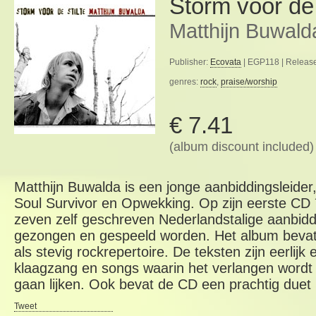
Storm voor de 
Matthijn Buwald
Publisher:
Ecovata
| EGP118 | Release
genres:
rock
,
praise/worship
€ 7.41
(album discount included)
Matthijn Buwalda is een jonge aanbiddingsleider
Soul Survivor en Opwekking. Op zijn eerste CD ´
zeven zelf geschreven Nederlandstalige aanbiddi
gezongen en gespeeld worden. Het album bevat 
als stevig rockrepertoire. De teksten zijn eerlijk
klaagzang en songs waarin het verlangen wordt
gaan lijken. Ook bevat de CD een prachtig due
Tweet