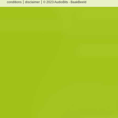
conditions
disclaimer
© 2023 AudioBits - BaakBeeld