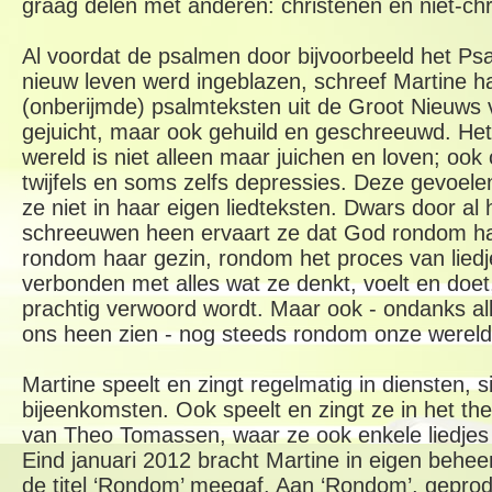
graag delen met anderen: christenen en niet-chr
Al voordat de psalmen door bijvoorbeeld het Ps
nieuw leven werd ingeblazen, schreef Martine h
(onberijmde) psalmteksten uit de Groot Nieuws v
gejuicht, maar ook gehuild en geschreeuwd. He
wereld is niet alleen maar juichen en loven; oo
twijfels en soms zelfs depressies. Deze gevoe
ze niet in haar eigen liedteksten. Dwars door al 
schreeuwen heen ervaart ze dat God rondom ha
rondom haar gezin, rondom het proces van liedj
verbonden met alles wat ze denkt, voelt en doet
prachtig verwoord wordt. Maar ook - ondanks al
ons heen zien - nog steeds rondom onze wereld
Martine speelt en zingt regelmatig in diensten, s
bijeenkomsten. Ook speelt en zingt ze in het t
van Theo Tomassen, waar ze ook enkele liedjes 
Eind januari 2012 bracht Martine in eigen behee
de titel ‘Rondom’ meegaf. Aan ‘Rondom’, gepro