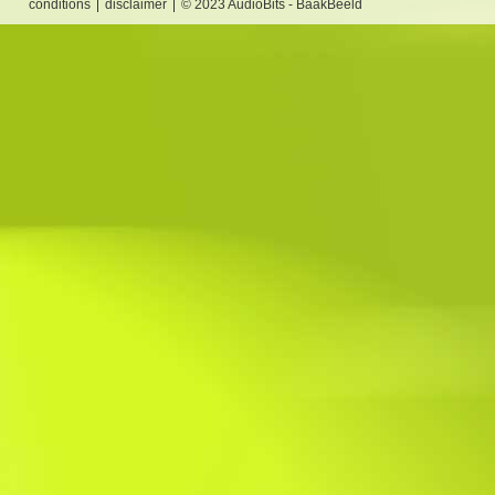
conditions
disclaimer
© 2023 AudioBits - BaakBeeld